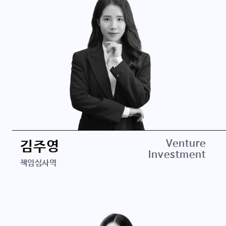
경력
Venture
김주영
Investment
신세계인터내셔날
책임심사역
학력
KAIST 정보경영학 석사
경희대학교 의상▪무역학 학사