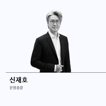
학력
Stanford University 금융공학 석사
UC Berkeley 산업공학 석사
KAIST 산업공학 학사
경력
신재호
하나벤처스
운영총괄
소프트뱅크벤처스
소프트뱅크코리아
지디넷코리아