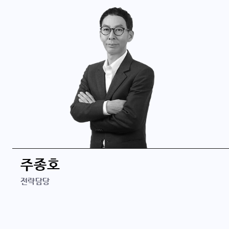
학력
수원대학교 경영학 학사
경력
주종호
우아한형제들
전략담당
한국투자파트너스
카카오벤처스
Booz&Company
학력