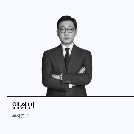
신세계I&C
소프트뱅크벤처스
학력
University of Pennsylvania, MBA (Wharton School)
University of Chicago 경제학 학사
경력
임정민
500스타트업 파트너
투자총괄
구글 캠퍼스 서울
소프트뱅크벤처스