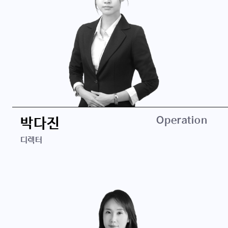
경력
Operation
박다진
파인트리자산운용
디렉터
맥쿼리코리아오퍼튜니티즈운용
삼정회계법인
삼일회계법인
학력
연세대학교 경영학 학사
공인회계사