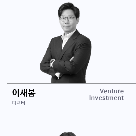
Columbia Business School MBA
서울대학교 의용생체공학부 석사
서울대학교 전기공학부 학사
경력
Venture
이새봄
Investment
디티앤인베스트먼트
디렉터
삼성엔지니어링
학력
KAIST Techno MBA
연세대학교 화학공학 학사