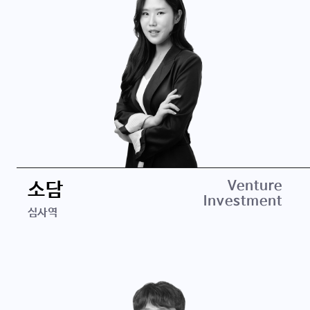
경력
Venture
소담
Investment
삼정회계법인
심사역
학력
Renmin University of China 경영학 학사
미국공인회계사