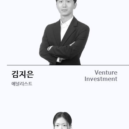
학력
Venture
김지은
Investment
이화여자대학교 커뮤니케이션미디어학 학사
애널리스트